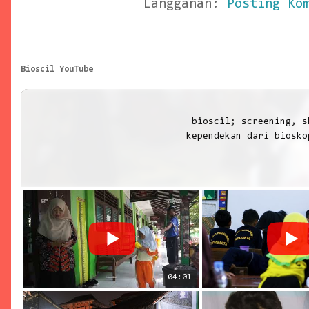
Langganan:
Posting Ko
Bioscil YouTube
bioscil; screening, sharing, 
kependekan dari biosko
gambaran bahwa media 
lingkup yang lebih kec
penonton yang juga ada
usia bertumbuh-belum d
ditawarkan bioscil yang
jauh dari akses biosko
bertiket mahal). biosci
di tempat terbuka (out-
dipungut biaya (gratis)
04:01
diinisiasi oleh dua in
Mansur M